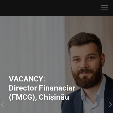
VACANCY:
Director Finanaciar
(FMCG), Chișinău