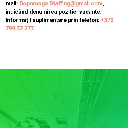
mail:
Dopomoga.Staffing@gmail.com
,
indicând denumirea poziției vacante.
Informații suplimentare prin telefon:
+373
790 72 277