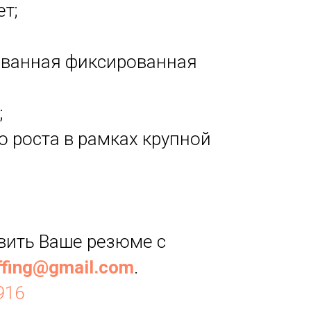
т;
ованная фиксированная
;
 роста в рамках крупной
вить Ваше резюме с
ffing@gmail.com
.
916