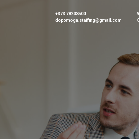
+373 78208500
dopomoga.staffing@gmail.com